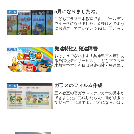
ンプで紅葉製作に挑戦。(>_<)教室に秋が
来ました。第二弾はやっぱり食欲の秋で
すよね。(*^-...
5月になりましたね。
未分類
こどもプラス三木教室です。ゴールデン
ウイークになりました。皆様はどのよう
にお過ごしですか？いつもは、子ども達
の声で賑やかですが、少し静かな教室で
す。きっとお家でゆっくりとしたり、ど
こかへお出かけをしたりご家族と一緒に
楽しい時間を過ごしている...
発達特性と発達障害
未分類
おはようございます！兵庫県三木市にあ
る放課後デイサービス、こどもプラス三
木教室です！今日は発達特性と発達障害
の違いについて足が人より遅いことはあ
りますか？忘れっぽいことはあります
か？論理的思考が苦手なことは？人の気
持ちを察するのが苦手なこと...
ガラスのフィルム作成
未分類
三木教室の窓ガラスステッカーの見本が
できました。完成したら先生達が頑張っ
て貼ってくれますよ。どれになるかはお
楽しみ！ワクワクしますね！ーーーーー
ーーーーーーーーーーーーーーー三木市
にある発達が気になるお子様の療育教室
放課後等デイサービスこど...