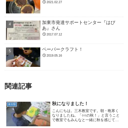
2021.02.27
加東市発達サポートセンター『はぴ
あ』さん
2017.07.12
ペーパークラフト！
2019.05.16
関連記事
秋になりました！
未分類
こんにちは。三木教室です。朝・晩寒く
なりましたね。「○○の秋！」と言うこと
で教室でもみんなと一緒に秋を感じてみ
ました。芸術の秋にちなんで、手形スタ