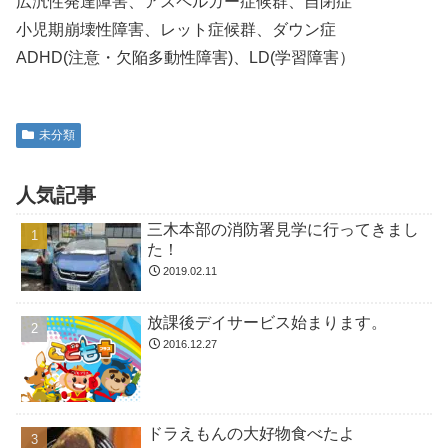
広汎性発達障害、アスペルガー症候群、自閉症
小児期崩壊性障害、レット症候群、ダウン症
ADHD(注意・欠陥多動性障害)、LD(学習障害）
未分類
人気記事
三木本部の消防署見学に行ってきまし
た！
2019.02.11
放課後デイサービス始まります。
2016.12.27
ドラえもんの大好物食べたよ