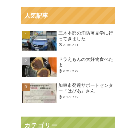
人気記事
三木本部の消防署見学に行
ってきました！
2019.02.11
ドラえもんの大好物食べた
よ
2021.02.27
加東市発達サポートセンタ
ー『はぴあ』さん
2017.07.12
カテゴリー