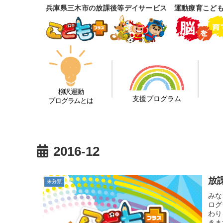
兵庫県三木市の放課後等デイサービス 運動療育こど
柳沢運動
支援プログラム
プログラムとは
2016-12
放
未分類
みな
ログ
わり
きま